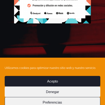
Utilizamos cookies para optimizar nuestro sitio web y nuestro servicio.
Acepto
T:
858 813 025
| M:
615 89 08 34
| E:
info@academiafonica.com
Denegar
Política de Cookies
|
Aviso Legal
|
Preferencias